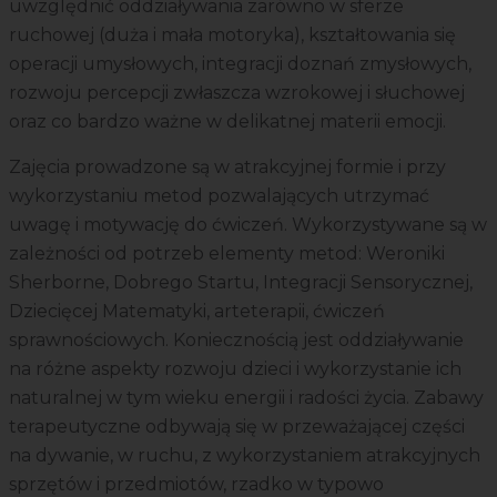
uwzględnić oddziaływania zarówno w sferze
ruchowej (duża i mała motoryka), kształtowania się
operacji umysłowych, integracji doznań zmysłowych,
rozwoju percepcji zwłaszcza wzrokowej i słuchowej
oraz co bardzo ważne w delikatnej materii emocji.
Zajęcia prowadzone są w atrakcyjnej formie i przy
wykorzystaniu metod pozwalających utrzymać
uwagę i motywację do ćwiczeń. Wykorzystywane są w
zależności od potrzeb elementy metod: Weroniki
Sherborne, Dobrego Startu, Integracji Sensorycznej,
Dziecięcej Matematyki, arteterapii, ćwiczeń
sprawnościowych. Koniecznością jest oddziaływanie
na różne aspekty rozwoju dzieci i wykorzystanie ich
naturalnej w tym wieku energii i radości życia. Zabawy
terapeutyczne odbywają się w przeważającej części
na dywanie, w ruchu, z wykorzystaniem atrakcyjnych
sprzętów i przedmiotów, rzadko w typowo