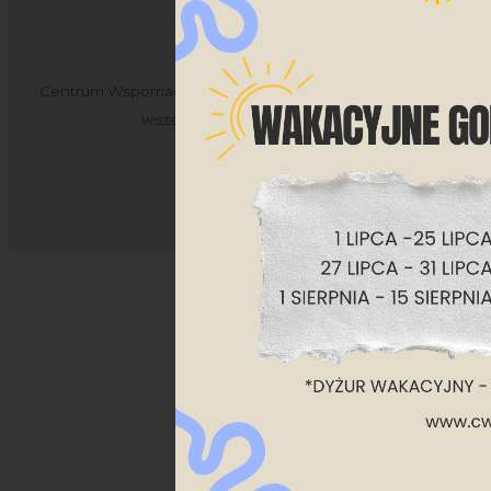
KADRA
Centrum Wspomagania Rozwoju Osobowości Sp. z o.o. -
wszelkie prawa zastrzeżone.
Projekt i wykonanie: