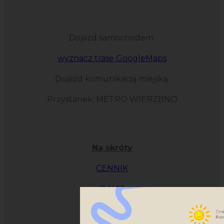
Dojazd samochodem:
wyznacz trasę GoogleMaps
Dojazd komunikacją miejską:
Przystanek: METRO WIERZBNO
Na skróty
CENNIK
O NAS
OFERTA