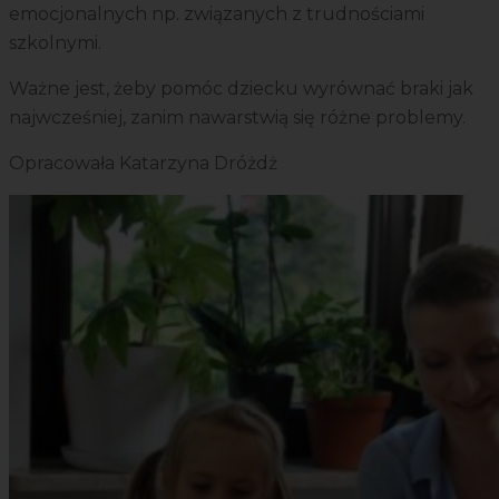
emocjonalnych np. związanych z trudnościami
szkolnymi.
Ważne jest, żeby pomóc dziecku wyrównać braki jak
najwcześniej, zanim nawarstwią się różne problemy.
Opracowała Katarzyna Dróżdż