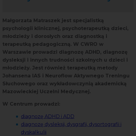
Małgorzata Matraszek jest specjalistką
psychologii klinicznej, psychoterapeutką dzieci,
młodzieży i dorosłych oraz diagnostką i
terapeutką pedagogiczną. W CWRO w
Warszawie prowadzi diagnozę ADHD, diagnozę
dysleksji i innych trudności szkolnych u dzieci i
młodzieży. Jest również terapeutką metody
Johansena IAS i Neuroflow Aktywnego Treningu
Słuchowego oraz wykładowczynią akademicką
Mazowieckiej Uczelni Medycznej.
W Centrum prowadzi:
diagnozę ADHD i ADD
diagnozę dysleksji, dysgrafii, dysortografii i
dyskalkulii