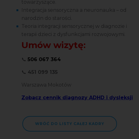
towarzyszące.
Integracja sensoryczna a neuronauka – od
narodzin do starości.
Teoria integracji sensorycznej w diagnozie i
terapii dzieci z dysfunkcjami rozwojowymi.
Umów wizytę:
📞
506 067 364
📞
451 099 135
Warszawa Mokotów
Zobacz cennik diagnozy ADHD i dysleksji
WRÓĆ DO LISTY CAŁEJ KADRY