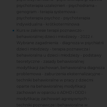
psychoterapia uzależnień - psychodrama -
genogram - terapia systemowa -
psychoterapia psychoz - psychoterapia
indywidualna - krótkoterminowa
Kurs w zakresie terapii poznawczo -
behawioralnej dzieci i młodzieży - 2022 r.
Wybrane zagadnienia: - diagnoza w psychiatrii
dzieci i młodzieży - terapia poznawcza i
behawioralna u dzieci i młodzieży - podstawy
teoretyczne - zasady behawioralnej
modyfikacji zachowań, behawioralna diagnoza
problemowa - zaburzenia eksternalizacyjne -
techniki behawioralne w pracy z dziećmi
oparte na behawioralnej modyfikacji
zachowań w oparciu o ADHD i ODD i
modyfikację zachowań agresywnych -
techniki poznawcze i behawioralne w