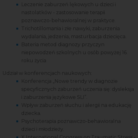
Leczenie zaburzeń lękowych u dzieci i
nastolatków - zastosowanie terapii
poznawczo-behawioralnej w praktyce.
Trichotillomania i złe nawyki, zaburzenia
wydalania, jedzenia, masturbacja dziecięca.
Bateria metod diagnozy przyczyn
niepowodzeń szkolnych u osób powyżej 16.
roku życia
Udział w konferencjach naukowych:
Konferencja „Nowe trendy w diagnozie
specyficznych zaburzeń uczenia się: dysleksja
i zaburzenia językowe SLI”.
Wpływ zaburzeń słuchu i alergii na edukację
dziecka.
Psychoterapia poznawczo-behawioralna
dzieci i młodzieży.
X International Congress on Traumatic Stress -