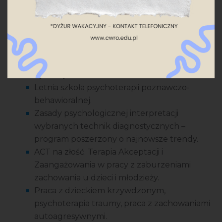
Kurs Dyskalkulia. Od diagnozy do skutecznej
pomocy.
Bateria dyskalkulia. Uprawnienia
diagnostyczne.
Kurs Diagnoza i rehabilitacja ortoptyczna w
dysleksji.
Letnia szkoła psychoterapii poznawczo-
behawioralnej.
Zasady psychologicznej interpretacji
wybranych technik diagnostycznych –
program poszerzony o najnowsze trendy.
ACT na złość. Terapia Akceptacji i
Zaangażowania w pracy z zaburzeniami
zachowania u dzieci i młodzieży.
Praca z dzieckiem krzywdzonym,
psychoterapia traumy, praca z zachowaniami
autoagresywnymi.