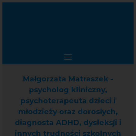
Małgorzata Matraszek -
p
sycholog kliniczny,
psychoterapeuta dzieci i
młodzieży oraz dorosłych,
diagnosta ADHD, dysleksji i
innych trudności szkolnych