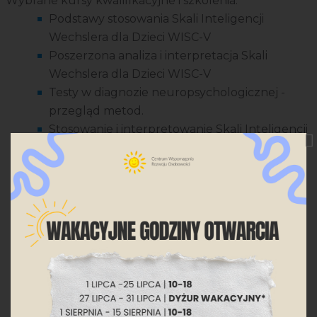
Wybrane kursy kwalifikacyjne i szkolenia:
Podstawy stosowania Skali Inteligencji
Wechslera dla Dzieci WISC-V
Poszerzona analiza i interpretacja Skali
Wechslera dla Dzieci WISC-V
Testy w diagnozie neuropsychologicznej -
przegląd metod.
Stosowanie i interpretowanie Skali Inteligencji
i Rozwoju IDS oraz IDS-2.
Neuropsychologia kliniczna dziecka. Teoria i
praktyka.
Przebieg procesu psychoterapii
psychoanalitycznej z dzieckiem – techniki
pracy i interpretacja.
Konsultacja wstępna z dzieckiem i jego
rodzicami- diagnoza i początek procesu
psychoterapeutycznego.
Grupowy trening balintowski.