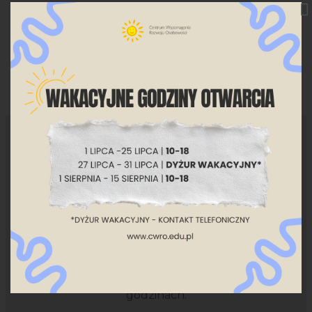
Kontakt
tel. kom.
506 067 364
tel. kom.
451 099 135
Szkolenia
tel. kom.
579 751 245
Zapraszamy do kontaktu telefonicznego w
godzinach: