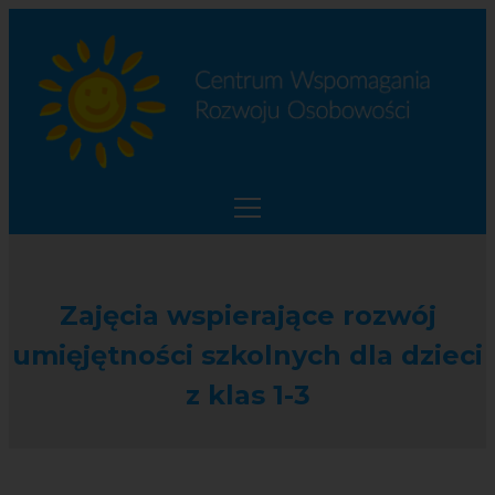
Zajęcia wspierające rozwój
umięjętności szkolnych dla dzieci
z klas 1-3