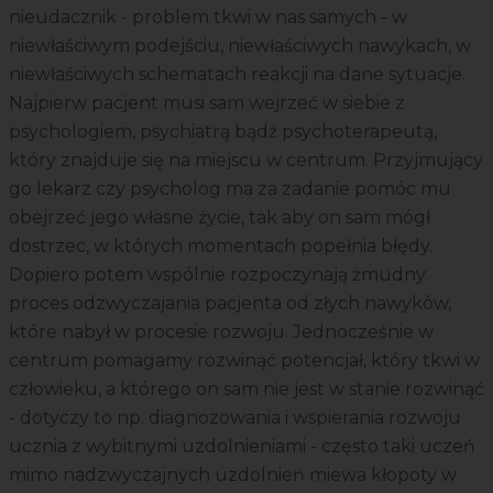
nieudacznik - problem tkwi w nas samych - w
niewłaściwym podejściu, niewłaściwych nawykach, w
niewłaściwych schematach reakcji na dane sytuacje.
Najpierw pacjent musi sam wejrzeć w siebie z
psychologiem, psychiatrą bądź psychoterapeutą,
który znajduje się na miejscu w centrum. Przyjmujący
go lekarz czy psycholog ma za zadanie pomóc mu
obejrzeć jego własne życie, tak aby on sam mógł
dostrzec, w których momentach popełnia błędy.
Dopiero potem wspólnie rozpoczynają żmudny
proces odzwyczajania pacjenta od złych nawyków,
które nabył w procesie rozwoju. Jednocześnie w
centrum pomagamy rozwinąć potencjał, który tkwi w
człowieku, a którego on sam nie jest w stanie rozwinąć
- dotyczy to np. diagnozowania i wspierania rozwoju
ucznia z wybitnymi uzdolnieniami - często taki uczeń
mimo nadzwyczajnych uzdolnień miewa kłopoty w