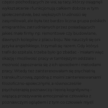
często pochodzących ze wsi, są tacy, którzy osiągnęli
wykształcenie i funkcjonują całkiem dobrze w tym
społeczeństwie, bez większych trudności się
zasymilowali, ale była też bardzo liczna grupa polskich
emigrantów, zatrudnianych przez posiadających
jakieś małe firmy np. remontowe czy budowlane,
dawnych kolegów z placu boju. Nie nauczyli się oni
języka angielskiego, trzymali się razem. Gdy któryś
trafił do szpitala, trzeba było go zbadać - miałam więc
okazję i możliwość pracy w tamtejszym oddziale i
możność zapoznania się z ich sposobem i metodami
pracy. Wtedy też zainteresowałam się psychiatrią
transkulturową, zgodną z moimi zainteresowaniami
filozoficzno-społecznymi, a równocześnie
psychoterapią poznawczą i teorią kognitywną -
wiążącą przeżywanie emocjonalne człowieka z
poznawczym oglądem i z tym co człowiek myśli.