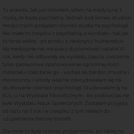
To prawda. Jak już mówiłam, szłam na medycynę z
myślą, że będę psychiatrą. Jednak pod koniec studiów
medycznych podjęłam również studia na psychologii.
Nie miało to związku z psychiatrią, a wynikało - tak jak
to teraz widzę - po prostu z niedosytu humanistyki.
Na medycynie nie ma pracy dyplomowej i ostatni VI
rok, kiedy nie odbywały się wykłady, zajęcia, ćwiczenia,
tylko pamięciowe opanowywanie ogromnej ilości
materiału i zaliczanie go - wydaje się bardzo żmudny i
monotonny. I wtedy właśnie zdecydowałam się na
studiowanie również i psychologii. Studiowałam ją na
KUL-u na Wydziale Filozoficznym - bo podówczas nie
było Wydziału Nauk Społecznych. Zostałam przyjęta
od razu na II rok i w związku z tym miałam do
uzupełnienia historię filozofii.
Dla mnie to była rozkosz, przyjemność, po takiej np.