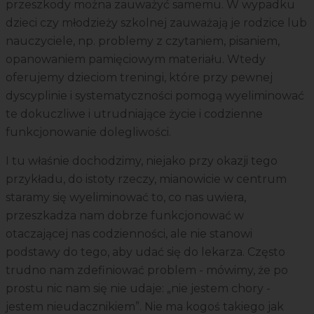
przeszkody można zauważyć samemu. W wypadku
dzieci czy młodzieży szkolnej zauważają je rodzice lub
nauczyciele, np. problemy z czytaniem, pisaniem,
opanowaniem pamięciowym materiału. Wtedy
oferujemy dzieciom treningi, które przy pewnej
dyscyplinie i systematyczności pomogą wyeliminować
te dokuczliwe i utrudniające życie i codzienne
funkcjonowanie dolegliwości.
I tu właśnie dochodzimy, niejako przy okazji tego
przykładu, do istoty rzeczy, mianowicie w centrum
staramy się wyeliminować to, co nas uwiera,
przeszkadza nam dobrze funkcjonować w
otaczającej nas codzienności, ale nie stanowi
podstawy do tego, aby udać się do lekarza. Często
trudno nam zdefiniować problem - mówimy, że po
prostu nic nam się nie udaje: „nie jestem chory -
jestem nieudacznikiem”. Nie ma kogoś takiego jak