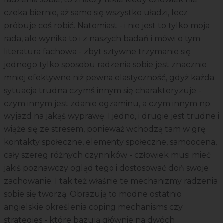
czeka biernie, aż samo się wszystko uładzi, lecz
próbuje coś robić. Natomiast - i nie jest to tylko moja
rada, ale wynika to i z naszych badań i mówi o tym
literatura fachowa - zbyt sztywne trzymanie się
jednego tylko sposobu radzenia sobie jest znacznie
mniej efektywne niż pewna elastyczność, gdyż każda
sytuacja trudna czymś innym się charakteryzuje -
czym innym jest zdanie egzaminu, a czym innym np.
wyjazd na jakąś wyprawę. I jedno, i drugie jest trudne i
wiąże się ze stresem, ponieważ wchodzą tam w grę
kontakty społeczne, elementy społeczne, samoocena,
cały szereg różnych czynników - człowiek musi mieć
jakiś poznawczy ogląd tego i dostosować doń swoje
zachowanie. I tak też właśnie te mechanizmy radzenia
sobie się tworzą. Obrazują to modne ostatnio
angielskie określenia coping mechanisms czy
strategies - które bazują głównie na dwóch