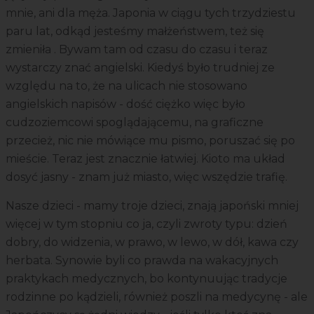
mnie, ani dla męża. Japonia w ciągu tych trzydziestu
paru lat, odkąd jesteśmy małżeństwem, też się
zmieniła . Bywam tam od czasu do czasu i teraz
wystarczy znać angielski. Kiedyś było trudniej ze
względu na to, że na ulicach nie stosowano
angielskich napisów - dość ciężko więc było
cudzoziemcowi spoglądającemu, na graficzne
przecież, nic nie mówiące mu pismo, poruszać się po
mieście. Teraz jest znacznie łatwiej. Kioto ma układ
dosyć jasny - znam już miasto, więc wszędzie trafię.
Nasze dzieci - mamy troje dzieci, znają japoński mniej
więcej w tym stopniu co ja, czyli zwroty typu: dzień
dobry, do widzenia, w prawo, w lewo, w dół, kawa czy
herbata. Synowie byli co prawda na wakacyjnych
praktykach medycznych, bo kontynuując tradycje
rodzinne po kądzieli, również poszli na medycynę - ale