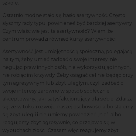
szkole.
Ostatnio modne stało się hasło asertywność. Często
słyszmy rady typu: powinieneś być bardziej asertywny.
Czym właściwie jest ta asertywność? Wiem, że
centrum prowadzi również kursy asertywności.
Asertywność jest umiejętnością społeczną, polegającą
na tym, żeby umieć zadbać o swoje interesy, nie
negując praw innych osób, nie wykorzystując innych,
nie robiąc im krzywdy. Żeby osiągać cel nie będąc przy
tym agresywnym lub zbyt uległym, czyli zadbać o
swoje interesy zarówno w sposób społecznie
akceptowany, jak i satysfakcjonujący dla siebie. Zdarza
się, że w toku rozwoju naszej osobowości albo stajemy
się zbyt ulegli i nie umiemy powiedzieć „nie”, albo
reagujemy zbyt agresywnie, co przejawia się w
wybuchach złości. Czasem więc reagujemy zbyt