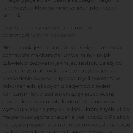
innego typuje Polak i obawia się czego innego niż
Japończyk, u którego mniejszy jest np.lęk przed
śmiercią.
Czyli badania wykazały istotne różnice u
poszczególnych narodowości?
Nie - biologia jest ta sama. Ujawniło się np. że teoria
poznawcza ma charakter uniwersalny - to, jak
człowiek przeżywa i w jakim jest nastroju zależy od
tego co myśli i jak myśli. Jak ocenia sytuację i jak
ocenia siebie. Są pewne typowe myśli zwłaszcza w
zaburzeniach lękowych u pacjentów z lękiem
panicznym: lęk przed śmiercią, lęk przed oceną
innych i lęk przed utratą kontroli. Drobne różnice
występują jedynie przy określaniu, który z tych lęków
ma pierwszorzędne znaczenie. Jeśli chodzi o Polaków,
najczęściej wypełnianym punktem w kwestionariuszu
był lęk przed kompromitacją. Może dlatego że