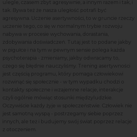
ulegle, czasem zbyt agresywnie, a innym razem i tak, i
tak. Bywa też że nasza uległość potrafi być
agresywna. Uczenie asertywności, to w gruncie rzeczy
uczenie tego, co się w normalnym trybie rozwoju
nabywa w procesie wychowania, dorastania,
zdobywania doświadczeń. Tutaj jest to podane jakby
w pigułce i na tym w pewnym sensie polega każda
psychoterapia - zmieniamy, jakby odwracamy to,
czego się błędnie nauczyliśmy. Trening asertywności
jest częścią programu, który pomaga człowiekowi
rozwinąć się społecznie - w tym wypadku chodzi o
kontakty społeczne i wzajemne relacje, interakcje
czyli ogólnie mówiąc stosunki międzyludzkie.
Oczywiście każdy żyje w społeczeństwie. Człowiek nie
jest samotną wyspą - postrzegamy siebie poprzez
innych, ale też i budujemy swój świat poprzez relacje
z otoczeniem.