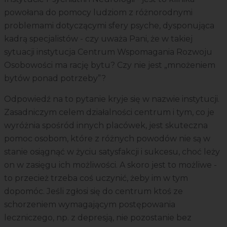
powołana do pomocy ludziom z różnorodnymi
problemami dotyczącymi sfery psyche, dysponująca
kadrą specjalistów - czy uważa Pani, że w takiej
sytuacji instytucja Centrum Wspomagania Rozwoju
Osobowości ma rację bytu? Czy nie jest „mnożeniem
bytów ponad potrzeby”?
Odpowiedź na to pytanie kryje się w nazwie instytucji.
Zasadniczym celem działalności centrum i tym, co je
wyróżnia spośród innych placówek, jest skuteczna
pomoc osobom, które z różnych powodów nie są w
stanie osiągnąć w życiu satysfakcji i sukcesu, choć leży
on w zasięgu ich możliwości. A skoro jest to możliwe -
to przecież trzeba coś uczynić, żeby im w tym
dopomóc. Jeśli zgłosi się do centrum ktoś ze
schorzeniem wymagającym postępowania
leczniczego, np. z depresją, nie pozostanie bez