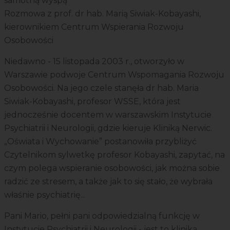
samotną wyspą
Rozmowa z prof. dr hab. Marią Siwiak-Kobayashi,
kierownikiem Centrum Wspierania Rozwoju
Osobowości
Niedawno - 15 listopada 2003 r., otworzyło w
Warszawie podwoje Centrum Wspomagania Rozwoju
Osobowości. Na jego czele stanęła dr hab. Maria
Siwiak-Kobayashi, profesor WSSE, która jest
jednocześnie docentem w warszawskim Instytucie
Psychiatrii i Neurologii, gdzie kieruje Kliniką Nerwic.
„Oświata i Wychowanie” postanowiła przybliżyć
Czytelnikom sylwetkę profesor Kobayashi, zapytać, na
czym polega wspieranie osobowości, jak można sobie
radzić ze stresem, a także jak to się stało, że wybrała
właśnie psychiatrię...
Pani Mario, pełni pani odpowiedzialną funkcję w
Instytucie Psychiatrii i Neurologii - jest to klinika