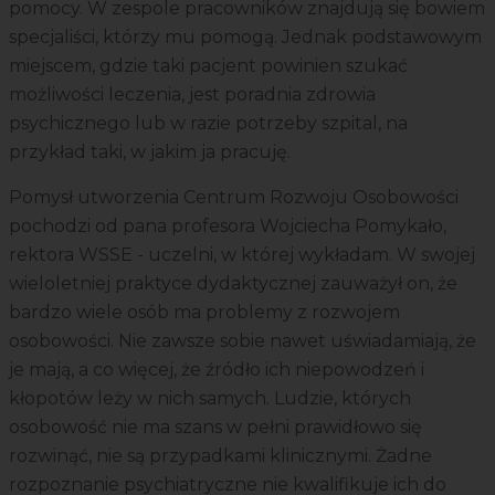
pomocy. W zespole pracowników znajdują się bowiem
specjaliści, którzy mu pomogą. Jednak podstawowym
miejscem, gdzie taki pacjent powinien szukać
możliwości leczenia, jest poradnia zdrowia
psychicznego lub w razie potrzeby szpital, na
przykład taki, w jakim ja pracuję.
Pomysł utworzenia Centrum Rozwoju Osobowości
pochodzi od pana profesora Wojciecha Pomykało,
rektora WSSE - uczelni, w której wykładam. W swojej
wieloletniej praktyce dydaktycznej zauważył on, że
bardzo wiele osób ma problemy z rozwojem
osobowości. Nie zawsze sobie nawet uświadamiają, że
je mają, a co więcej, że źródło ich niepowodzeń i
kłopotów leży w nich samych. Ludzie, których
osobowość nie ma szans w pełni prawidłowo się
rozwinąć, nie są przypadkami klinicznymi. Żadne
rozpoznanie psychiatryczne nie kwalifikuje ich do