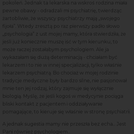
pokoleń. Jednak ta lekarska na wskroś rodzina miała
pewne obawy - odradzali mi psychiatrię, twierdząc
żartobliwie, że wszyscy psychiatrzy mają „swojego
fijoła”. Wtedy zresztą po raz pierwszy padło słowo
„psychologia” z ust mojej mamy, która stwierdziła, że
jeśli już koniecznie muszę iść w tym kierunku, to
może raczej zostałabym psychologiem. Ale ja
wykazałam się dużą determinacją - chciałam być
lekarzem i to nie w innej specjalizacji, tylko właśnie
lekarzem psychiatrą. Bo chociaż w mojej rodzinie
tradycje medyczne były bardzo silne, nie pasjonował
mnie ten jej rodzaj, który zajmuje się wyłącznie
biologią. Myślę, że jeśli kogoś w medycynie pociąga
bliski kontakt z pacjentem i oddziaływanie
pomagające, to kieruje się właśnie w stronę psychiatrii.
A jednak sugestia mamy nie przeszła bez echa... Jest
Pani również psychologiem...