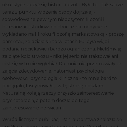
okulistyce uczyć się historii filozofii. Było to - tak sadzę
teraz z punktu widzenia osoby dojrzałej -
spowodowane pewnym niedosytem filozofii i
humanizacji studiów, bo chociaż na medycynie
wykładano na III roku filozofię marksistowską - proszę
pamiętać, że działo się to w latach 60. była więc i
podana nieciekawie i bardzo ograniczona. Mieliśmy ją
za piąte koło u wozu - nikt jej serio nie traktował ani
nikt się w to nie wgłębiał. Do mnie nie przemawiały te
zajęcia zdecydowanie, natomiast psychologia
osobowości, psychologia kliniczna - to mnie bardzo
pociągało, fascynowało, i w tę stronę poszłam.
Naturalną koleją rzeczy przyszło zainteresowanie
psychoterapią, a potem doszło do tego
zainteresowanie nerwicami.
Wśród licznych publikacji Pani autorstwa znalazła się
książka o zasięgu międzynarodowym Cognition and