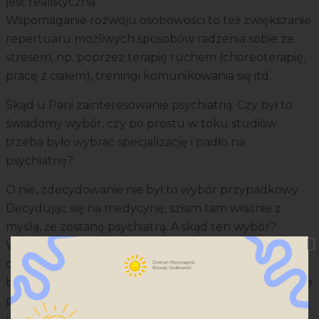
jest realistyczna.
Wspomaganie rozwoju osobowości to też zwiększanie
repertuaru możliwych sposobów radzenia sobie ze
stresem, np. poprzez terapię ruchem (choreoterapię,
pracę z ciałem), treningi komunikowania się itd.
Skąd u Pani zainteresowanie psychiatrią. Czy był to
świadomy wybór, czy po prostu w toku studiów
trzeba było wybrać specjalizację i padło na
psychiatrię?
O nie, zdecydowanie nie był to wybór przypadkowy.
Decydując się na medycynę, szłam tam właśnie z
myślą, że zostanę psychiatrą. A skąd ten wybór?
Wydaje mi się, że przede wszystkim z tzw. wzorców
osobowych - moja mama miała przyjaciółkę, którą
bardzo lubiła i ceniła jako człowieka, a ona była właśnie
psychiatrą. Była w tym czasie jedynym psychiatrą,