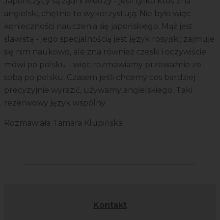
Japończycy są żądni wiedzy - jeśli tylko ktoś zna
angielski, chętnie to wykorzystują. Nie było więc
konieczności nauczenia się japońskiego. Mąż jest
slawistą - jego specjalnością jest język rosyjski; zajmuje
się nim naukowo, ale zna również czeski i oczywiście
mówi po polsku - więc rozmawiamy przeważnie ze
sobą po polsku. Czasem jeśli chcemy cos bardziej
precyzyjnie wyrazić, używamy angielskiego. Taki
rezerwowy język wspólny.
Rozmawiała Tamara Klupińska
Kontakt