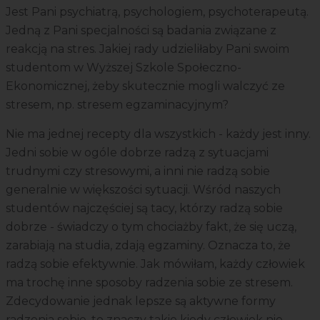
Jest Pani psychiatrą, psychologiem, psychoterapeutą.
Jedną z Pani specjalności są badania związane z
reakcją na stres. Jakiej rady udzieliłaby Pani swoim
studentom w Wyższej Szkole Społeczno-
Ekonomicznej, żeby skutecznie mogli walczyć ze
stresem, np. stresem egzaminacyjnym?
Nie ma jednej recepty dla wszystkich - każdy jest inny.
Jedni sobie w ogóle dobrze radzą z sytuacjami
trudnymi czy stresowymi, a inni nie radzą sobie
generalnie w większości sytuacji. Wśród naszych
studentów najczęściej są tacy, którzy radzą sobie
dobrze - świadczy o tym chociażby fakt, że się uczą,
zarabiają na studia, zdają egzaminy. Oznacza to, że
radzą sobie efektywnie. Jak mówiłam, każdy człowiek
ma trochę inne sposoby radzenia sobie ze stresem.
Zdecydowanie jednak lepsze są aktywne formy
radzenia sobie, to znaczy takie kiedy człowiek nie