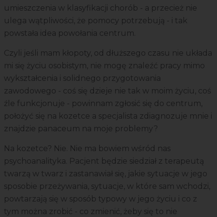
umieszczenia w klasyfikacji chorób - a przecież nie
ulega wątpliwości, że pomocy potrzebują - i tak
powstała idea powołania centrum.
Czyli jeśli mam kłopoty, od dłuższego czasu nie układa
mi się życiu osobistym, nie mogę znaleźć pracy mimo
wykształcenia i solidnego przygotowania
zawodowego - coś się dzieje nie tak w moim życiu, coś
źle funkcjonuje - powinnam zgłosić się do centrum,
położyć się na kozetce a specjalista zdiagnozuje mnie i
znajdzie panaceum na moje problemy?
Na kozetce? Nie. Nie ma bowiem wśród nas
psychoanalityka. Pacjent będzie siedział z terapeutą
twarzą w twarz i zastanawiał się, jakie sytuacje w jego
sposobie przeżywania, sytuacje, w które sam wchodzi,
powtarzają się w sposób typowy w jego życiu i co z
tym można zrobić - co zmienić, żeby się to nie