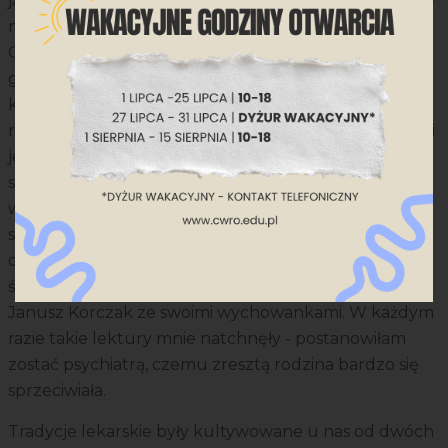
jakiego znałam, imponowała mi. Zdecydowanie wpływ
na moje zainteresowania miała również literatura.
Chodziłam do IX klasy (obecnie odpowiednik III klasy
gimnazjum - przyp. red.), kiedy bardzo modna była
książka Van der Meerscha „Ciała i dusze”. Jej akcja
rozgrywała się w latach 30., opowiadała o psychiatrze i
jego pacjentach, a napisana była w fascynujący
sposób. Duże wrażenie wywarły na mnie również
wspomnienia o psychiatrach z czasów wojny -
szczególnie zapadło mi w pamięć zwłaszcza
opowiadanie o doktor Kamińskiej, która poszła na
śmierć razem ze swoimi pacjentami, podobnie jak
Janusz Korczak ze swoimi wychowankami. W każdym
razie takie lektury mnie natchnęły - postanowiłam
zostać psychiatrą, czemu zresztą rodzina bardzo się
sprzeciwiała.
Tradycje lekarskie były kultywowane u nas od dwóch