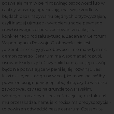
pozwalają nam w pełni rozwinąć osobowości lub w
istotny sposób ją ograniczają, ma swoje źródło w
błędach bądź nabywaniu błędnych przyzwyczajeń,
czyli inaczej ujmując - wyrobieniu sobie pewnego
niewłaściwego zespołu zachowań w reakcji na
konkretnego rodzaju sytuacje. Zadaniem Centrum
Wspomagania Rozwoju Osobowości nie jest
„przerabianie” czyjejś osobowości - nie ma w tym nic
demonicznego. Centrum ma wspomagać rozwój,
usuwać kłody czy też czynniki hamujące jej rozwój
bądź nie pozwalające w pełni jej się rozwinąć. Jeśli
ktoś czuje, że stać go na więcej, że może, potrafiłby i
powinien osiągnąć więcej - obojętne, czy to w sferze
zawodowej, czy też na gruncie towarzyskim,
szkolnym, rodzinnym, lecz coś dzieje się nie tak, coś
mu przeszkadza, hamuje, chociaż ma predyspozycje -
to powinien odwiedzić nasze centrum. Czasami te